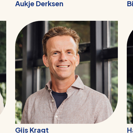
Aukje Derksen
B
Gijs Kragt
H