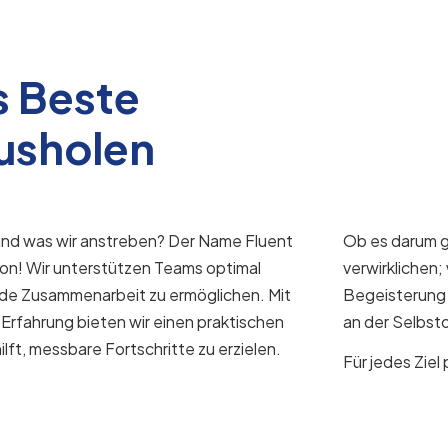
 Beste
usholen
und was wir anstreben? Der Name Fluent
Ob es darum g
on! Wir unterstützen Teams optimal
verwirklichen;
ende Zusammenarbeit zu ermöglichen. Mit
Begeisterung 
 Erfahrung bieten wir einen praktischen
an der Selbst
ilft, messbare Fortschritte zu erzielen.
Für jedes Ziel